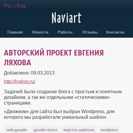
Рус.
|
Eng.
Главная
Новости
Работы
Отзывы
Контакты
АВТОРСКИЙ ПРОЕКТ ЕВГЕНИЯ
ЛЯХОВА
Добавлено:
09.03.2013
http://lyahov.ru/
Задачей было создание блога с простым и понятным
дизайном, а так же отдельными «статическими»
страницами.
«Движком» для сайта был выбран Wordpress, для
которого мы разработали уникальный шаблон
web-дизайн
дизайн блога
верстка шаблона
wordpress