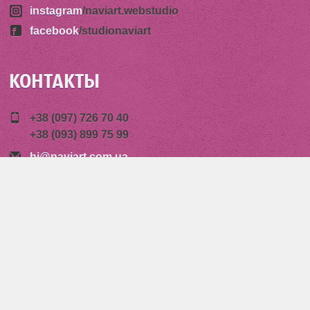
instagram
/naviart.webstudio
facebook
/studionaviart
КОНТАКТЫ
+38 (097) 726 70 40
+38 (093) 899 75 99
hi@naviart.com.ua
Пр. Победы, 85
14000 Чернигов, Украина
Copyright © 2026 Студия графического дизайна
Навиарт, Чернигов.
Web-дизайн и разработка сайтов в Чернигове.