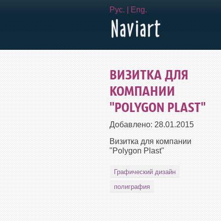
Рус.
|
Eng.
ВИЗИТКА ДЛЯ
КОМПАНИИ
"POLYGON PLAST"
Добавлено:
28.01.2015
Визитка для компании
"Polygon Plast"
Графический дизайн
полиграфия