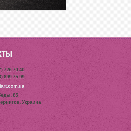
КТЫ
7) 726 70 40
3) 899 75 99
art.com.ua
беды, 85
Чернигов, Украина