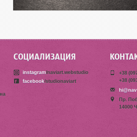
СОЦИАЛИЗАЦИЯ
КОНТА
instagram
/naviart.webstudio
+38 (09
+38 (09
facebook
/studionaviart
hi@navi
на
Пр. По
14000 