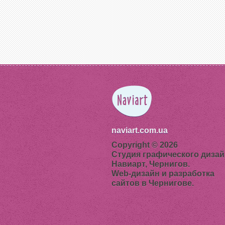
naviart.com.ua
Copyright © 2026
Студия графического дизай
Навиарт, Чернигов.
Web-дизайн и разработка
сайтов в Чернигове.